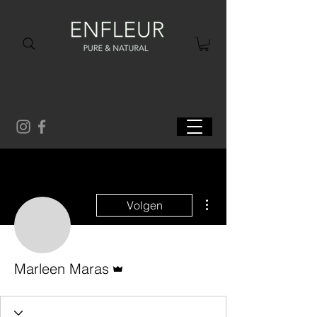
Meer acties
Volgen
Beheerder
Marleen Maras