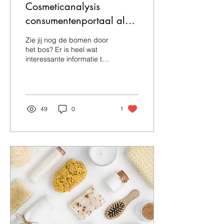
Cosmeticanalysis
consumentenportaal als
hulp bij het evalueren van
Zie jij nog de bomen door
de kwaliteit van je
het bos? Er is heel wat
interessante informatie te
producten
vinden over natuurlijke
cosmetica op internet,
maar evengoed...
49
0
1