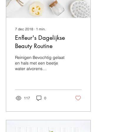
7 dec 2018
∙
1
min.
Enfleur's Dagelijkse
Beauty Routine
Reinigen Bevochtig gelaat
en hals met een beetje
water alvorens
reinigingsgel aan te
brengen. Eén à 2 pompjes
volstaan voor gelaat en...
117
0