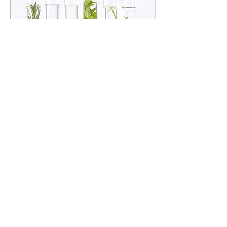
30 okt 2018
∙
1
min.
Cosmetica of
cosmeceuticals: wat is het
verschil?
Volgens de wet mogen
cosmetica geen enkel
geneeskundig effect
hebben op het menselijk
lichaam. Cosmetica
mogen enkel gebruikt
worden om...
212
0
1