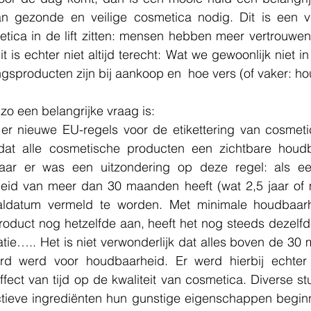
n gezonde en veilige cosmetica nodig. Dit is een v
ica in de lift zitten: mensen hebben meer vertrouwen 
is echter niet altijd terecht: Wat we gewoonlijk niet in 
ngsproducten zijn bij aankoop en  hoe vers (of vaker: hou
 zo een belangrijke vraag is:
at alle cosmetische producten een zichtbare houdb
ar er was een uitzondering op deze regel: als ee
id van meer dan 30 maanden heeft (wat 2,5 jaar of m
aldatum vermeld te worden. Met minimale houdbaarh
roduct nog hetzelfde aan, heeft het nog steeds dezelfde
tie….. Het is niet verwonderlijk dat alles boven de 30 
ard werd voor houdbaarheid. Er werd hierbij echter
ect van tijd op de kwaliteit van cosmetica. Diverse st
ctieve ingrediënten hun gunstige eigenschappen beginne