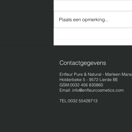
Plaats een opmerking...
Waarom verse huidverzorging
de toekomst is
Contactgegevens
Enfleur Pure & Natural - Marleen Mara
Holderbeke 5 - 9572 Lierde BE
GSM:0032 456 830860
Email:
info@enfleurcosmetics.com
TEL:0032 55428713