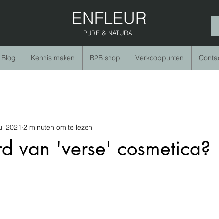
ENFLEUR
PURE & NATURAL
Blog
Kennis maken
B2B shop
Verkooppunten
Conta
ul 2021
2 minuten om te lezen
d van 'verse' cosmetica?