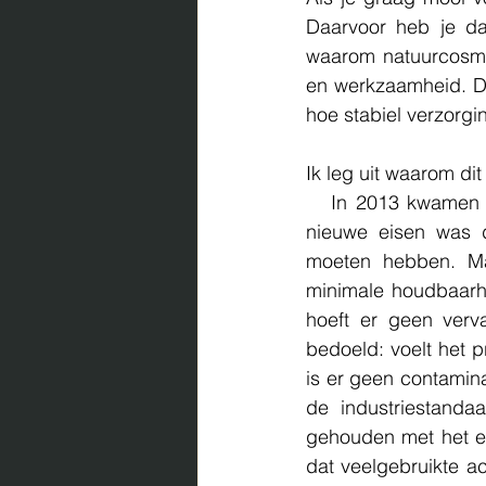
Daarvoor heb je da
waarom natuurcosmet
en werkzaamheid. Dit 
hoe stabiel verzorgi
Ik leg uit waarom dit
   In 2013 kwamen er nieuwe EU-regels voor de etikettering van cosmetica. Een van de 
nieuwe eisen was d
moeten hebben. Ma
minimale houdbaarhe
hoeft er geen verv
bedoeld: voelt het p
is er geen contamina
de industriestanda
gehouden met het eff
dat veelgebruikte a