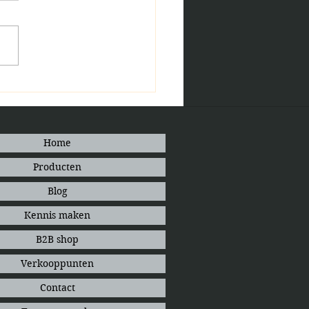
loemen in Enfleur
ucten: Kamille
Home
Producten
Blog
Kennis maken
B2B shop
Verkooppunten
Contact