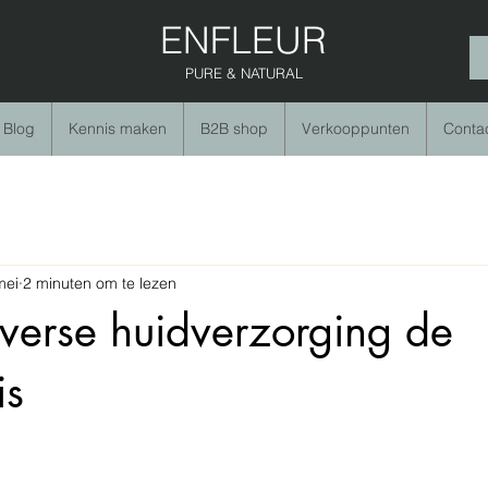
ENFLEUR
PURE & NATURAL
Blog
Kennis maken
B2B shop
Verkooppunten
Conta
mei
2 minuten om te lezen
erse huidverzorging de
is