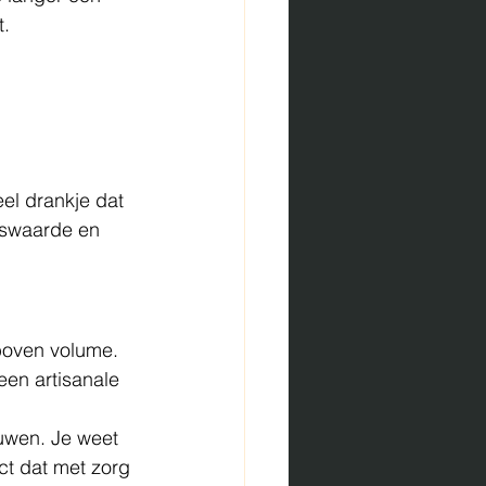
t.
eel drankje dat 
gswaarde en 
boven volume. 
een artisanale 
uwen. Je weet 
ct dat met zorg 