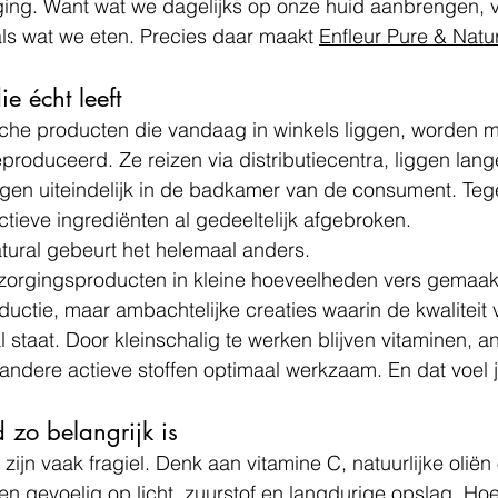
ging. Want wat we dagelijks op onze huid aanbrengen, v
ls wat we eten. Precies daar maakt 
Enfleur Pure & Natu
e écht leeft
che producten die vandaag in winkels liggen, worden 
eproduceerd. Ze reizen via distributiecentra, liggen lange
gen uiteindelijk in de badkamer van de consument. Te
ctieve ingrediënten al gedeeltelijk afgebroken.
tural
 gebeurt het helemaal anders.
zorgingsproducten in kleine hoeveelheden vers gemaak
ctie, maar ambachtelijke creaties waarin de kwaliteit 
 staat. Door kleinschalig te werken blijven vitaminen, an
andere actieve stoffen optimaal werkzaam. En dat voel 
zo belangrijk is
zijn vaak fragiel. Denk aan vitamine C, natuurlijke oliën
en gevoelig op licht, zuurstof en langdurige opslag. Ho