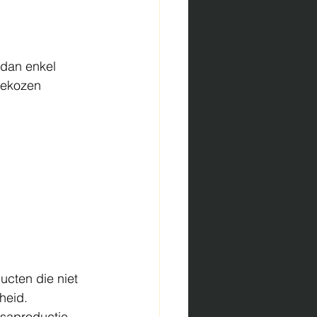
 dan enkel 
gekozen 
cten die niet 
heid.
saproductie, 