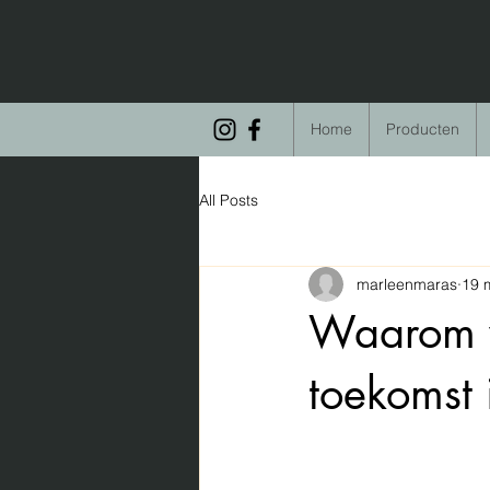
Home
Producten
All Posts
marleenmaras
19 
Waarom v
toekomst 