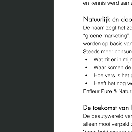
en kennis werd sam
Natuurlijk én do
De naam zegt het zel
“groene marketing”. 
worden op basis van 
Steeds meer consum
Wat zit er in mi
Waar komen de 
Hoe vers is het 
Heeft het nog we
Enfleur Pure & Natur
De toekomst van 
De beautywereld ver
alleen mooi verpakt 
Verse huidverzorging