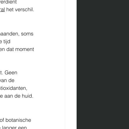
erdient 
ral
 het verschil.
maanden, soms 
 tijd 
gen dat moment 
t. Geen 
van de 
tioxidanten, 
je aan de huid.
 of botanische 
e langer een 