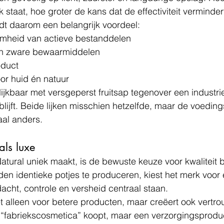
staat, hoe groter de kans dat de effectiviteit verminder
dt daarom een belangrijk voordeel:
mheid van actieve bestanddelen
n zware bewaarmiddelen
oduct
or huid én natuur
lijkbaar met versgeperst fruitsap tegenover een industri
ijft. Beide lijken misschien hetzelfde, maar de voedin
aal anders.
als luxe
atural
 uniek maakt, is de bewuste keuze voor kwaliteit 
den identieke potjes te produceren, kiest het merk voor 
cht, controle en versheid centraal staan.
t alleen voor betere producten, maar creëert ook vertro
n “fabriekscosmetica” koopt, maar een verzorgingsprodu