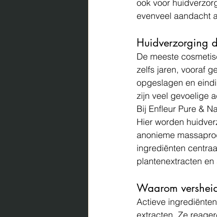
ook voor huidverzor
evenveel aandacht a
Huidverzorging di
De meeste cosmetis
zelfs jaren, vooraf g
opgeslagen en eindi
zijn veel gevoelige a
Bij 
Enfleur Pure & Na
Hier worden huidver
anonieme massaprodu
ingrediënten centraal
plantenextracten en 
Waarom versheid 
Actieve ingrediënten 
extracten. Ze reager