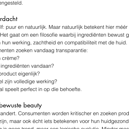
engesteld.
ordacht
f: puur en natuurlijk. Maar natuurlijk betekent hier méér
Het gaat om een filosofie waarbij ingrediënten bewust 
hun werking, zachtheid en compatibiliteit met de huid.
enten zoeken vandaag transparantie:
jn crème?
ingrediënten vandaan?
product eigenlijk?
l zijn volledige werking?
al
 speelt perfect in op die behoefte.
bewuste beauty
andert. Consumenten worden kritischer en zoeken produ
zijn, maar ook écht iets betekenen voor hun huidgezond
 is geen trend, maar een logische evolutie. Minder mas