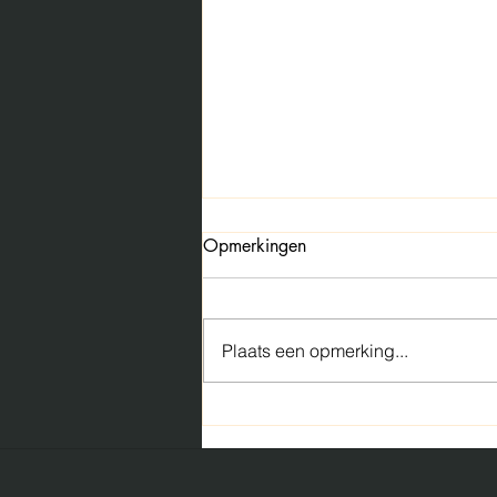
Opmerkingen
Plaats een opmerking...
De uitdagingen bij het
ontwikkelen van zinc oxide
bevattende crèmes