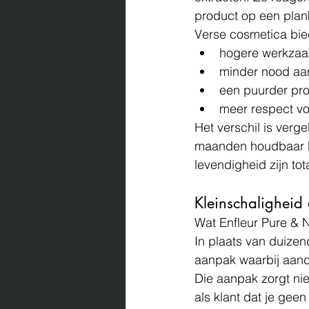
product op een plank 
Verse cosmetica bie
hogere werkzaa
minder nood aa
een puurder pr
meer respect vo
Het verschil is verge
maanden houdbaar bl
levendigheid zijn tot
Kleinschaligheid 
Wat 
Enfleur Pure & N
In plaats van duizen
aanpak waarbij aanda
Die aanpak zorgt nie
als klant dat je gee