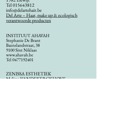
Tel
015643812
info@delartehair.be
Del Arte – Haar, make up & ecologisch
verantwoorde producten
INSTITUUT AHAVAH
Stephanie De Brant
Baenslandstraat, 38
9100 Sint Niklaas
www.ahavah.be
Tel
0477192401
ZENISSA ESTHETIEK
Melissa VANDEKERCKHOVE
Wakkensteenweg, 53
8710 Sint-Baafs-Vijve
Tel
0479447735
http://www.zenissa-esthetiek.be/nl
SCHOONHEIDSINSTITUUT KYMA
Melissa Ianiri
Dorpsstraat 2
1755 Gooik