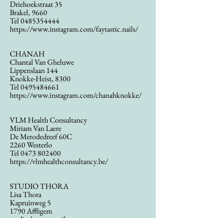
Driehoekstraat 35
Brakel, 9660
Tel
0485354444
https://www.instagram.com/faytastic.nails/
CHANAH
Chantal Van Gheluwe
Lippenslaan 144
Knokke-Heist, 8300
Tel
0495484661
https://www.instagram.com/chanahknokke/
VLM Health Consultancy
Miriam Van Laere
De Merodedreef 60C
2260 Westerlo
Tel
0473 802400
https://vlmhealthconsultancy.be/
STUDIO THORA
Lisa Thora
Kapruinweg 5
1790 Affligem