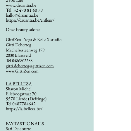
2500 Lier
www.druantia.be
Tél.
32 470 81 60 79
hallo@druantia.be
https://druantia.be/enfleur/
Onze beauty salons:
GittiZen - Yoga & ReLaX studio
Gitti Dehertog
Mechelsesteenweg 179
2830 Blaasveld
Tel
0486802288
gitti.dehertog@gittizen.com
www.GittiZen.com
LA BELLEZA
Sharon Michel
Elleboogstraat 70
9570 Lierde (Deftinge)
Tel
0487784642
https://la-belleza.be/
FAYTASTIC NAILS
Sari Delcourte