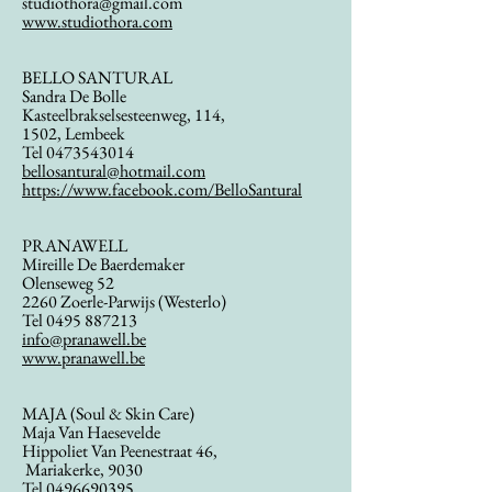
studiothora@gmail.com
www.studiothora.com
BELLO SANTURAL
Sandra De Bolle
Kasteelbrakselsesteenweg, 114,
1502, Lembeek
Tel
0473543014
bellosantural@hotmail.com
https://www.facebook.com/BelloSantural
PRANAWELL
Mireille De Baerdemaker
Olenseweg 52
2260 Zoerle-Parwijs (Westerlo)
Tel
0495 887213
info@pranawell.be
www.pranawell.be
MAJA (Soul & Skin Care)
Maja Van Haesevelde
Hippoliet Van Peenestraat 46,
Mariakerke, 9030
Tel
0496690395