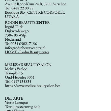
Avenue Rode-Kruis 24 B, 3200 Aarschot
Tél.
0468 22 00 88
Boutique Bio | CENTRE CORPOREL
UTARA
RODIN BEAUTYCENTER
Ingrid Turk
Dijkweideweg 9
7384 BS Wilp
Nederland
Tel
0031 650217156
info@rodinbeautycenter.nl
HOME - Rodin Beautycenter
MELISSA'S BEAUTYSALON
Melissa Vanloo
Tramplein 5
Oud-Heverlee 3051
Tel.
0497135835
https://www.melissa-beautysalon.be/
DEL ARTE
Veerle Leemput
Tervuursesteenweg 640
1982 Elewijt