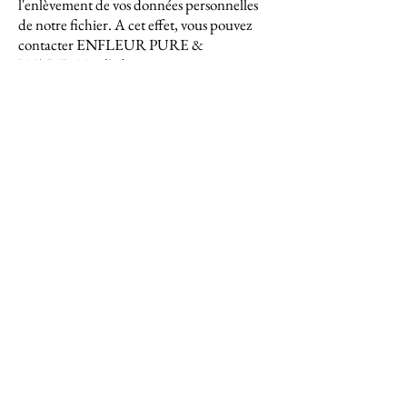
l'enlèvement de vos données personnelles
de notre fichier. A cet effet, vous pouvez
contacter ENFLEUR PURE &
NATURAL à l'adresse suivante:
Holderbeke 5, 9572 Lierde,
BELGIQUE ou envoyer e-mail à
l'adresse
info@enfleurcosmetics.com
.
En communiquant vos données
personnelles via notre site web, vous
donnez votre accord à ENFLEUR PURE
& NATURAL de communiquer cette
information aux filiales ou succursales de
ENFLEUR PURE & NATURAL ayant
leur siège en Europe. ENFLEUR PURE &
NATURAL ne communiquera vos
données à ces personnes qu'aux fins pour
lesquels elles ont été collectées.
ENFLEUR PURE & NATURAL peut
modifier cette politique de sauvegarde des
données personnelles de temps à autre.
Nous vous conseillons de lire la politique de