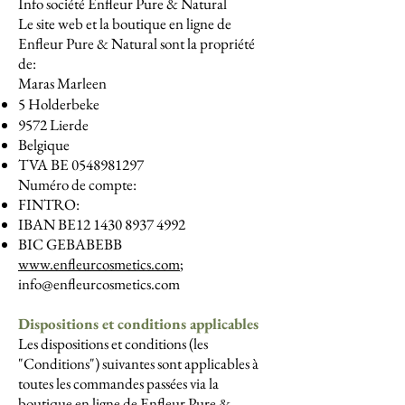
Info société Enfleur Pure & Natural
Le site web et la boutique en ligne de
Enfleur Pure & Natural sont la propriété
de:
Maras Marleen
5 Holderbeke
9572 Lierde
Belgique
TVA BE
0548981297
Numéro de compte:
FINTRO:
IBAN BE12
1430 8937 4992
BIC GEBABEBB
www.enfleurcosmetics.com
;
info@enfleurcosmetics.com
Dispositions et conditions applicables
Les dispositions et conditions (les
"Conditions") suivantes sont applicables à
toutes les commandes passées via la
boutique en ligne de Enfleur Pure &