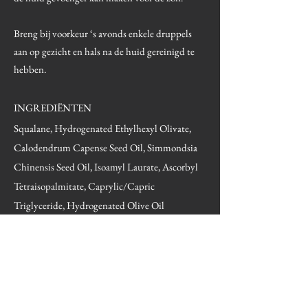
Breng bij voorkeur ‘s avonds enkele druppels
aan op gezicht en hals na de huid gereinigd te
hebben.
INGREDIËNTEN
Squalane, Hydrogenated Ethylhexyl Olivate,
Calodendrum Capense Seed Oil, Simmondsia
Chinensis Seed Oil, Isoamyl Laurate, Ascorbyl
Tetraisopalmitate, Caprylic/Capric
Triglyceride, Hydrogenated Olive Oil
Unsaponifiables, Bakuchiol**, Bisabolol,
Retinol**, Phospholipids, Tocopherol,
Helianthus Annuus Seed Oil, Rosmarinus
Officinalis Leaf Extract, Haemotococcus
Pluvialis Extract, Carthamus Tinctorius Seed