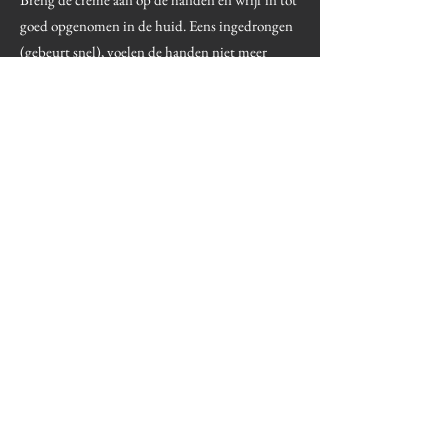
goed opgenomen in de huid. Eens ingedrongen
(gebeurt snel), voelen de handen niet meer
vettig aan.
TIP
Karitéboter is ongelooflijk voedend en
herstellend voor een droge huid. Het is een
absoluut topingrediënt voor herstel van de
huidbarrière. Hoewel dit ingrediënt een
plantaardige 'boter' is, is dit geen vette
substantie. Karitéboter dringt snel en goed in de
huid waardoor die niet vettig of plakkend
aanvoelt.