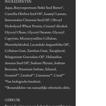
INGREDIËNTEN
Aqua, Butyrospermum Parkii Seed Butter*,
Camellia Oleifera Seed Oil*, Isoamyl Laurate,
Simmondsia Chinensis Seed Oil*, Olivoyl
Hydrolyzed Wheat Protein, Cetearyl Alcohol,
Glyceryl Oleate, Glyceryl Stearate, Glyceryl
Caprylate, Microcrystalline Cellulose,
Phenethylalcohol, Lavandula Angustifolia Oil*,
Cellulose Gum, Xanthan Gum, Tocopherol,
Pelargonium Graveolens Oil*, Helianthus
Annuus Seed Oil*, Sodium Phytate, Sodium
Benzoate, Potassium Sorbate, Ethanol,
Geraniol**, Linalool**, Limonene**, Citral**
*Van biologische kwaliteit.
**Bestanddelen van natuurlijke etherische oliën.
GEBRUIK
Breng de crème aan op de handen en wrijf in tot