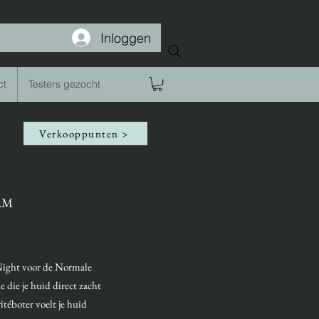
Inloggen
ct
Testers gezocht
Verkooppunten >
AM
ight voor de Normale
 die je huid direct zacht
itéboter voelt je huid