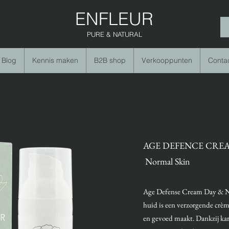
ENFLEUR
PURE & NATURAL
Blog
Kennis maken
B2B shop
Verkooppunten
Conta
AGE DEFENCE CRE
Normal Skin
Age Defense Cream Day & N
huid is een verzorgende crème
en gevoed maakt. Dankzij kar