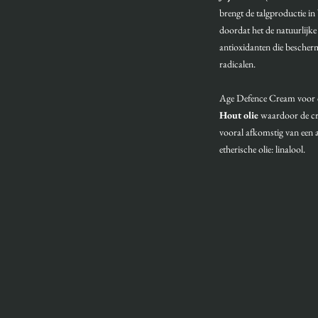
brengt de talgproductie in 
doordat het de natuurlijke
antioxidanten die bescherm
radicalen.
Age Defence Cream voor 
Hout olie
waardoor de cr
vooral afkomstig van een a
etherische olie: linalool.