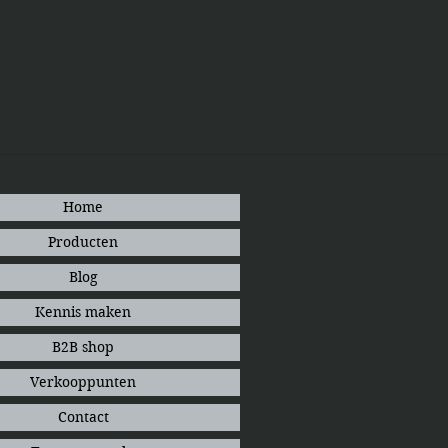
Home
Producten
Blog
Kennis maken
B2B shop
Verkooppunten
Contact