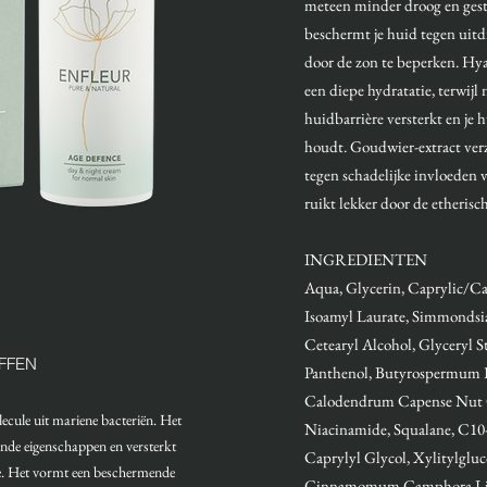
meteen minder droog en gestr
beschermt je huid tegen uitd
door de zon te beperken. Hy
een diepe hydratatie, terwijl
huidbarrière versterkt en je
houdt. Goudwier-extract ver
tegen schadelijke invloeden 
ruikt lekker door de etherisc
INGREDIENTEN
Aqua, Glycerin, Caprylic/Cap
Isoamyl Laurate, Simmondsia
Cetearyl Alcohol, Glyceryl St
FFEN
Panthenol, Butyrospermum Pa
Calodendrum Capense Nut Oi
olecule uit mariene bacteriën. Het
Niacinamide, Squalane, C10-1
ende eigenschappen en versterkt
Caprylyl Glycol, Xylitylgluc
re. Het vormt een beschermende
Cinnamomum Camphora Lin