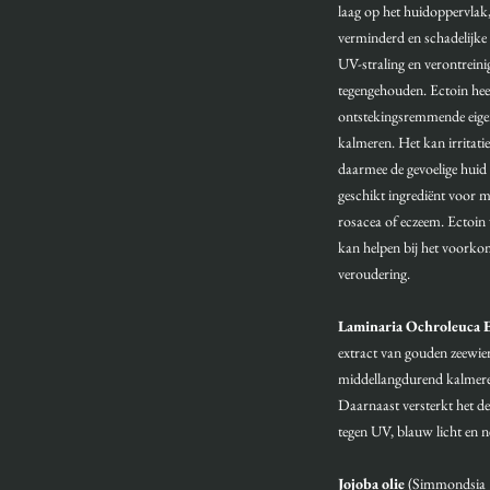
laag op het huidoppervlak
verminderd en schadelijke 
UV-straling en verontrein
tegengehouden. Ectoin he
ontstekingsremmende eige
kalmeren. Het kan irritat
daarmee de gevoelige huid
geschikt ingrediënt voor m
rosacea of eczeem. Ectoin 
kan helpen bij het voorko
veroudering.
Laminaria Ochroleuca E
extract van gouden zeewier,
middellangdurend kalmeren
Daarnaast versterkt het d
tegen UV, blauw licht en n
Jojoba olie
(Simmondsia C