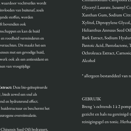
, waardoor vochtverlies wordt
Glyceryl Laurate, Isoamyl Co
invloeden van buitenaf, zoals
Xanthan Gum, Sodium Citrat
igende stoffen, worden
Xylitol, Dipropylene Glycol,
eft bovendien ook
Helianthus Annuus Seed Oil,
nschappen en kan de huid
Bark Extract, Sodium Hyalur
ie en roodheid verminderen en
 verzachten. Dit maakt het een
Pantoic Acid, Pantolactone, 
ensen met een gevoelige huid,
Ochroleuca Extract, Carnosic 
werk ook als een antioxidant en
Alcohol
men van vroegtijdige
* allergeen bestanddeel van n
xtract:
Deze bio-geïnspireerde
 biedt zowel een snel als
GEBRUIK
d en hydraterend effect.
Breng 's ochtends 1 à 2 pomp
e huidstructuur en beschermt het
gezicht en hals na gereinigd
eurogene overstimulatie.
reinigingsgel en tonic. Herha
hinensis Seed Oil) hydrateert,