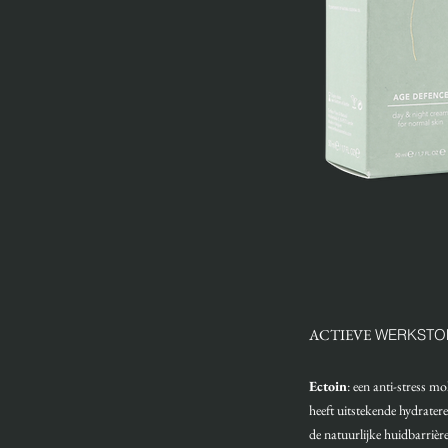
ACTIEVE
WERKSTO
Ectoin
: een anti-stress m
heeft uitstekende hydrater
de natuurlijke huidbarriè