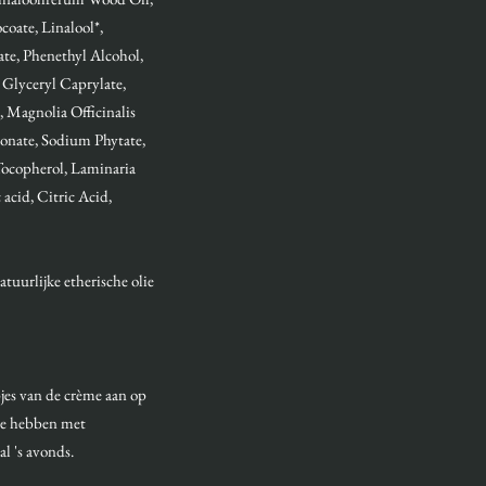
coate, Linalool*,
e, Phenethyl Alcohol,
 Glyceryl Caprylate,
 Magnolia Officinalis
onate, Sodium Phytate,
Tocopherol, Laminaria
acid, Citric Acid,
atuurlijke etherische olie
jes van de crème aan op
 te hebben met
al 's avonds.