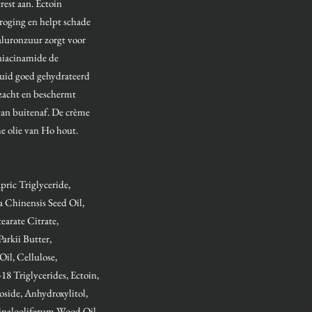
est aan. Ectoin
roging en helpt schade
aluronzuur zorgt voor
 niacinamide de
 huid goed gehydrateerd
zacht en beschermt
van buitenaf. De crème
he olie van Ho hout.
ric Triglyceride,
 Chinensis Seed Oil,
earate Citrate,
rkii Butter,
l, Cellulose,
8 Triglycerides, Ectoin,
oside, Anhydroxylitol,
alooliferum Wood Oil,