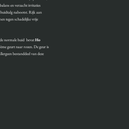
balans en verzacht irritaties
 huidtalg nabootst. Rijk aan
en tegen schadelijke vrije
de normale huid bevat
Ho
ème geurt naar rozen. De geur is
llergeen bestanddeel van deze