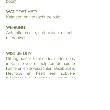
boom
WAT DOET HET?
Kalmeert en verzacht de huid
WERKING
Anti-inflammatie, anti-oxidant en anti-
microbieel
WIST JE DIT?
Dit ingrediënt komt onder andere ook
in Kamille voor en helpt om de huid te
kalmeren en te verzachten. Bisabolol is
kleurloos en heeft een subtiele
bloemengeur. Bisabolol wordt al
honderden jaren in cosmetica gebruikt
vanwege de huid verzachtende
eigenschappen. Helpt ook bij
problemen van contact dermatitis en
psoriasis.